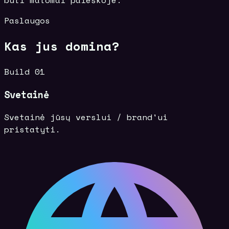
būti matomai paieškoje.
Paslaugos
Kas jus domina?
Build 01
Svetainė
Svetainė jūsų verslui / brand'ui
pristatyti.