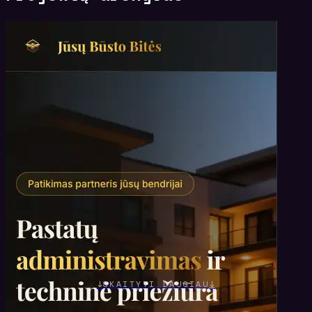
↓
↓
SKAITYTI DAUGIAU