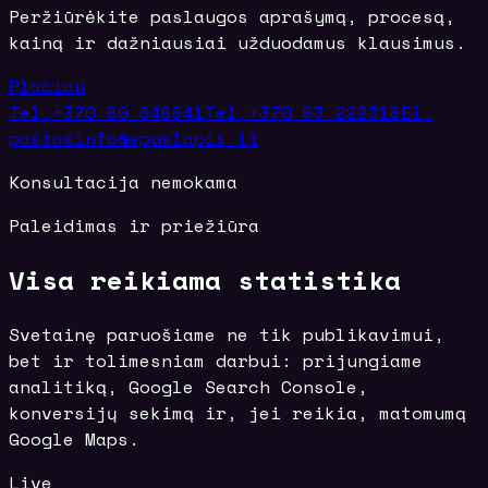
Peržiūrėkite paslaugos aprašymą, procesą,
kainą ir dažniausiai užduodamus klausimus.
Plačiau
Tel.
+370 60 846841
Tel.
+370 63 222318
El.
paštas
info@epuslapis.lt
Konsultacija nemokama
Paleidimas ir priežiūra
Visa reikiama statistika
Svetainę paruošiame ne tik publikavimui,
bet ir tolimesniam darbui: prijungiame
analitiką, Google Search Console,
konversijų sekimą ir, jei reikia, matomumą
Google Maps.
Live