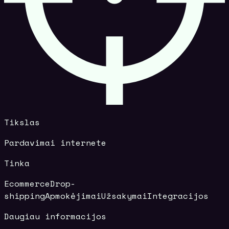
Tikslas
Pardavimai internete
Tinka
Ecommerce
Drop-
shipping
Apmokėjimai
Užsakymai
Integracijos
Daugiau informacijos