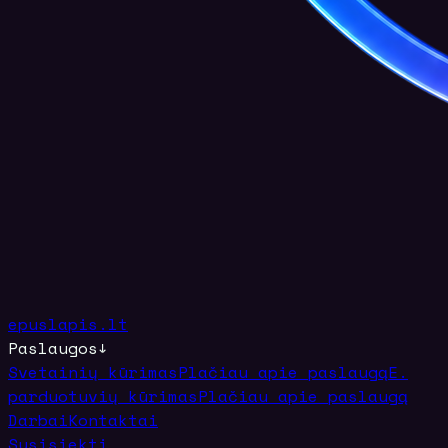
epuslapis.lt
Paslaugos
↓
Svetainių kūrimas
Plačiau apie paslaugą
E.
parduotuvių kūrimas
Plačiau apie paslaugą
Darbai
Kontaktai
Susisiekti