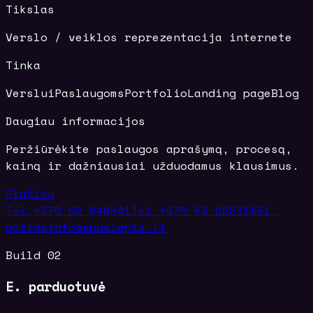
Tikslas
Verslo / veiklos reprezentacija internete
Tinka
Verslui
Paslaugoms
Portfolio
Landing page
Blog
Daugiau informacijos
Peržiūrėkite paslaugos aprašymą, procesą,
kainą ir dažniausiai užduodamus klausimus.
Plačiau
Tel.
+370 60 846841
Tel.
+370 63 222318
El.
paštas
info@epuslapis.lt
Build 02
E. parduotuvė